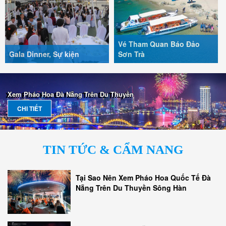
Vé Tham Quan Báo Đảo
Gala Dinner, Sự kiện
Sơn Trà
Xem Pháo Hoa Đà Nẵng Trên Du Thuyền
CHI TIẾT
TIN TỨC & CẨM NANG
Tại Sao Nên Xem Pháo Hoa Quốc Tế Đà
Nẵng Trên Du Thuyền Sông Hàn