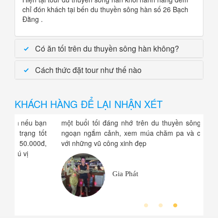
chỉ đón khách tại bến du thuyền sông hàn số 26 Bạch
Đằng .
Có ăn tối trên du thuyền sông hàn không?
Cách thức đặt tour như thế nào
KHÁCH HÀNG ĐỂ LẠI NHẬN XÉT
 bạn
một buổi tối đáng nhớ trên du thuyền sông hàn. du
Thứ
 tốt
ngoạn ngắm cảnh, xem múa chăm pa và chụp hình
tần
00đ,
với những vũ công xinh đẹp
cây
Gia Phát